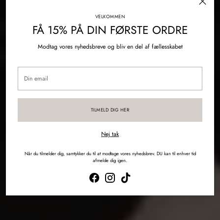
VELKOMMEN
FÅ 15% PÅ DIN FØRSTE ORDRE
Modtag vores nyhedsbreve og bliv en del af fællesskabet
Din
email
TILMELD DIG HER
Nej tak
Når du tilmelder dig, samtykker du til at modtage vores nyhedsbrev. DU kan til enhver tid
afmelde dig igen.