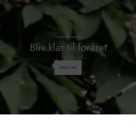
FORÅRSRENGØRING
Bliv klar til foråret
OPDAG HER