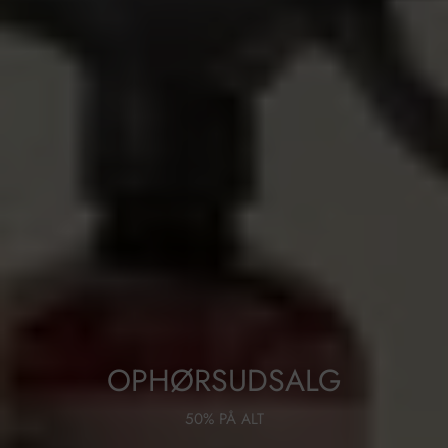
OPHØRSUDSALG
50% PÅ ALT