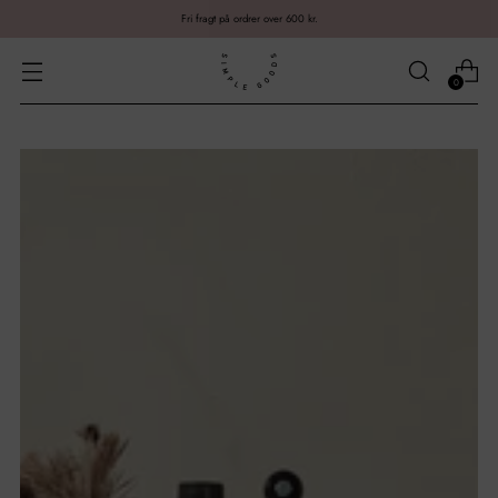
Fri fragt på ordrer over 600 kr.
0