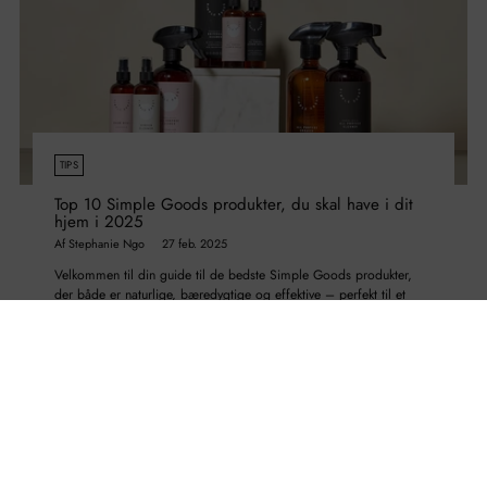
TIPS
Top 10 Simple Goods produkter, du skal have i dit
hjem i 2025
Af Stephanie Ngo
27 feb. 2025
Velkommen til din guide til de bedste Simple Goods produkter,
der både er naturlige, bæredygtige og effektive – perfekt til et
sundere, mere miljøvenligt hjem. Hvis du er klar til at...
Læs mere