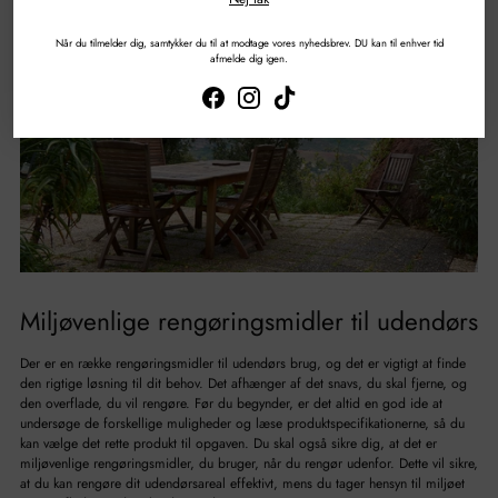
Når du tilmelder dig, samtykker du til at modtage vores nyhedsbrev. DU kan til enhver tid
afmelde dig igen.
Miljøvenlige rengøringsmidler til udendørs
Der er en række rengøringsmidler til udendørs brug, og det er vigtigt at finde
den rigtige løsning til dit behov. Det afhænger af det snavs, du skal fjerne, og
den overflade, du vil rengøre. Før du begynder, er det altid en god ide at
undersøge de forskellige muligheder og læse produktspecifikationerne, så du
kan vælge det rette produkt til opgaven. Du skal også sikre dig, at det er
miljøvenlige rengøringsmidler, du bruger, når du rengør udenfor. Dette vil sikre,
at du kan rengøre dit udendørsareal effektivt, mens du tager hensyn til miljøet