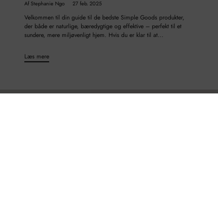
Af Stephanie Ngo
27 feb. 2025
Velkommen til din guide til de bedste Simple Goods produkter,
der både er naturlige, bæredygtige og effektive – perfekt til et
sundere, mere miljøvenligt hjem. Hvis du er klar til at...
Læs mere
COMPANY
LINKS
LINKS
-15% PÅ FØRSTE KØB
Din