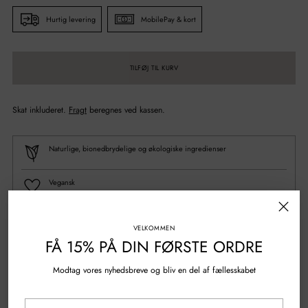
Hurtig levering
MobilePay & kort
TILFØJ TIL KURV
Skat inkluderet.
Fragt
beregnes ved kassen.
Naturlige, bionedbrydelige og økologiske ingredienser
Vegansk
100% Genanvendt plastik
VELKOMMEN
FÅ 15% PÅ DIN FØRSTE ORDRE
Spørgsmål?
Skriv til os
Modtag vores nyhedsbreve og bliv en del af fællesskabet
Gratis fragt over 500 kr.
Din