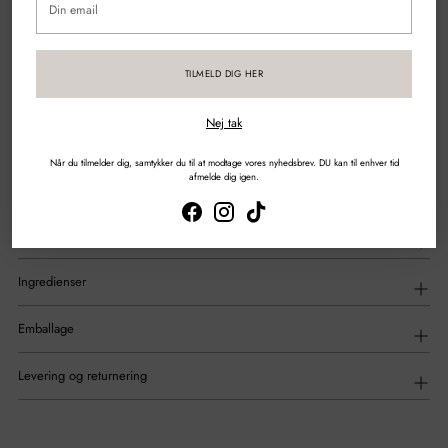
email
Sikker betaling med kort & mobilepay
TILMELD DIG HER
DEL
Nej tak
Tilføjelse
af
Beskrivelse
Når du tilmelder dig, samtykker du til at modtage vores nyhedsbrev. DU kan til enhver tid
produkt
afmelde dig igen.
til
din
indkøbskurv
Anvendelse
Ingredienser
Emballage
Levering og returnering