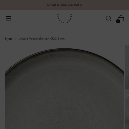
Fri fragt på ordrer over 600 kr.
0
Hjem
Amera frokosttallerken Ø20,5 cm.