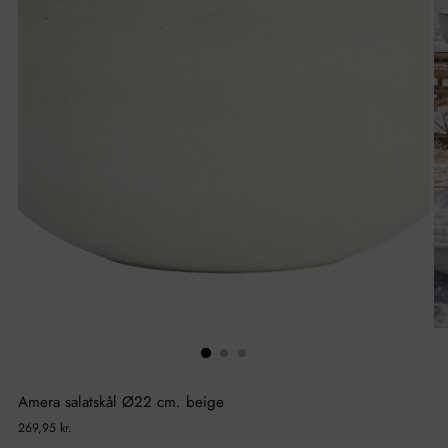
Amera salatskål Ø22 cm. beige
Normal
269,95 kr.
pris