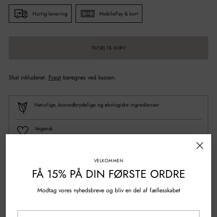
Hurtig levering
MobilePay & kort
TILFØJ TIL KURV
Skat inkluderet.
Fragt
beregnes ved kassen.
Naturlige, bionedbrydelige og økologiske ingredienser
Vegansk
100% Genanvendt plastik
VELKOMMEN
FÅ 15% PÅ DIN FØRSTE ORDRE
Spørgsmål?
Skriv til os
Modtag vores nyhedsbreve og bliv en del af fællesskabet
Gratis fragt over 500 kr.
Din