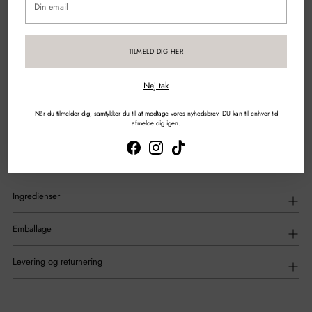
email
Sikker betaling med kort & mobilepay
TILMELD DIG HER
DEL
Nej tak
Tilføjelse
af
Beskrivelse
Når du tilmelder dig, samtykker du til at modtage vores nyhedsbrev. DU kan til enhver tid
produkt
afmelde dig igen.
til
din
indkøbskurv
Anvendelse
Ingredienser
Emballage
Levering og returnering