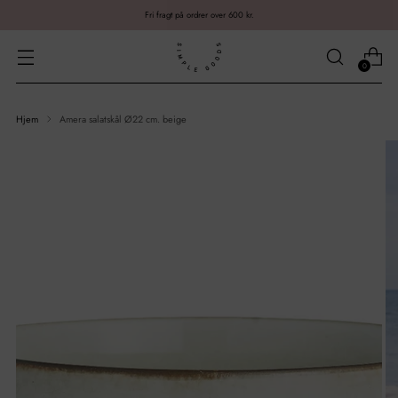
Fri fragt på ordrer over 600 kr.
0
Hjem
Amera salatskål Ø22 cm. beige