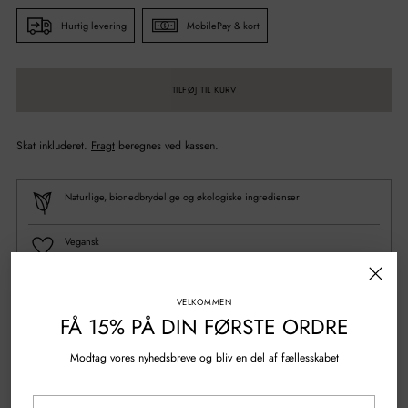
Hurtig levering
MobilePay & kort
TILFØJ TIL KURV
Skat inkluderet.
Fragt
beregnes ved kassen.
Naturlige, bionedbrydelige og økologiske ingredienser
Vegansk
100% Genanvendt plastik
VELKOMMEN
FÅ 15% PÅ DIN FØRSTE ORDRE
Spørgsmål?
Skriv til os
Modtag vores nyhedsbreve og bliv en del af fællesskabet
Gratis fragt over 500 kr.
Din