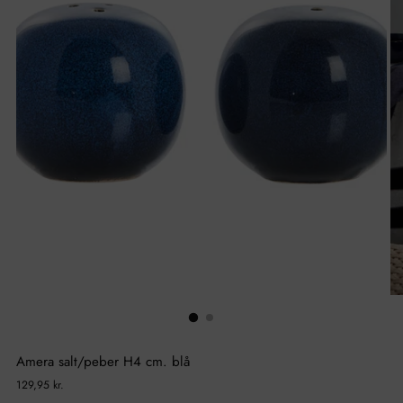
Amera salt/peber H4 cm. blå
Normal
129,95 kr.
pris