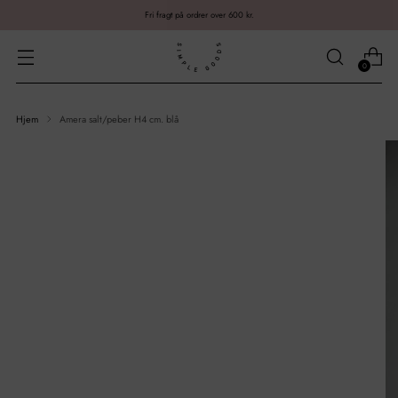
Fri fragt på ordrer over 600 kr.
0
Hjem
Amera salt/peber H4 cm. blå