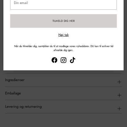
email
Sikker betaling med kort & mobilepay
TILMELD DIG HER
DEL
Nej tak
Tilføjelse
af
Beskrivelse
Når du tilmelder dig, samtykker du til at modtage vores nyhedsbrev. DU kan til enhver tid
produkt
afmelde dig igen.
til
din
indkøbskurv
Anvendelse
Ingredienser
Emballage
Levering og returnering