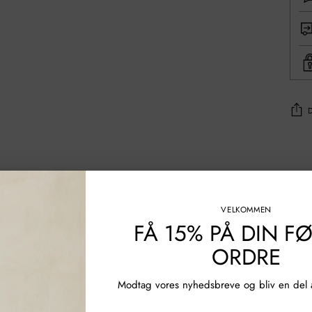
Tilføj
af
prod
til
din
VELKOMMEN
FÅ 15% PÅ DIN F
indk
ORDRE
Modtag vores nyhedsbreve og bliv en del a