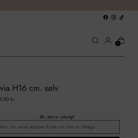
0
via H16 cm. sølv
al
9,00 kr.
Øv, den er udsolgt!