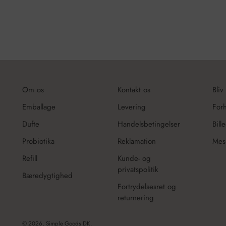
Om os
Kontakt os
Bliv
Emballage
Levering
For
Dufte
Handelsbetingelser
Bill
Probiotika
Reklamation
Mes
Refill
Kunde- og
privatspolitik
Bæredygtighed
Fortrydelsesret og
returnering
© 2026,
Simple Goods DK
.