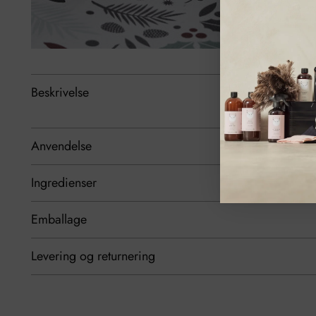
Beskrivelse
Anvendelse
Ingredienser
Emballage
Levering og returnering