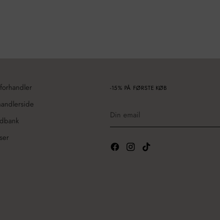
 forhandler
-15% PÅ FØRSTE KØB
handlerside
Din
email
edbank
ser