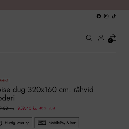
0
RABAT
oise dug 320x160 cm. råhvid
oderi
al
9,00 kr.
959,40 kr.
40 % rabat
Hurtig levering
MobilePay & kort