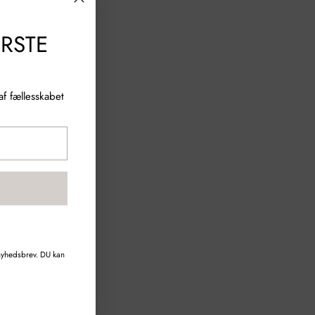
ØRSTE
f fællesskabet
 nyhedsbrev. DU kan