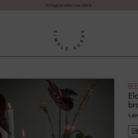
Fri fragt på ordrer over 500 kr.
40 % 
El
br
Norm
1.59
pris