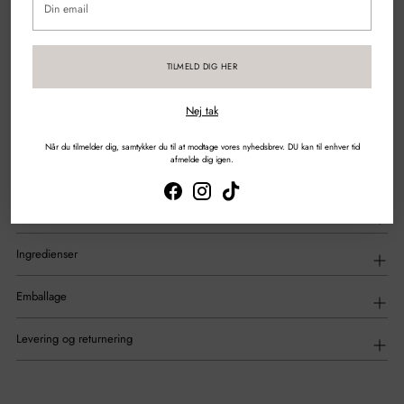
email
Sikker betaling med kort & mobilepay
TILMELD DIG HER
DEL
Nej tak
Tilføjelse
af
Beskrivelse
Når du tilmelder dig, samtykker du til at modtage vores nyhedsbrev. DU kan til enhver tid
produkt
afmelde dig igen.
til
din
indkøbskurv
Anvendelse
Ingredienser
Emballage
Levering og returnering