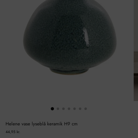
Helene vase lyseblå keramik H9 cm
Normal
44,95 kr.
pris