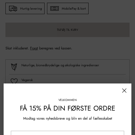
Hurtig levering
MobilePay & kort
TILFØJ TIL KURV
Skat inkluderet.
Fragt
beregnes ved kassen.
Naturlige, bionedbrydelige og økologiske ingredienser
Vegansk
100% Genanvendt plastik
VELKOMMEN
FÅ 15% PÅ DIN FØRSTE ORDRE
Spørgsmål?
Skriv til os
Modtag vores nyhedsbreve og bliv en del af fællesskabet
Gratis fragt over 500 kr.
Din