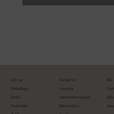
Om os
Kontakt os
Bliv
Emballage
Levering
For
Dufte
Handelsbetingelser
Bill
Probiotika
Reklamation
Mes