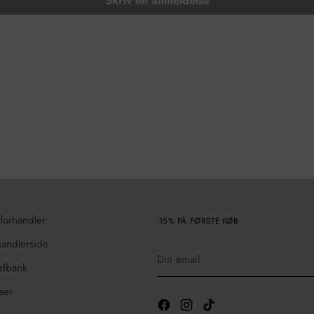
Skriv en anmeldelse
 forhandler
-15% PÅ FØRSTE KØB
handlerside
Din
email
edbank
ser