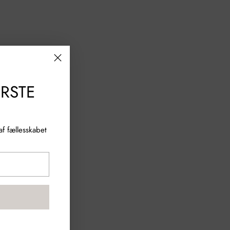
ØRSTE
f fællesskabet