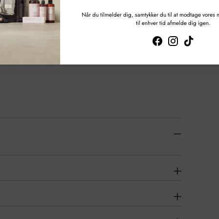
Når du tilmelder dig, samtykker du til at modtage vores
til enhver tid afmelde dig igen.