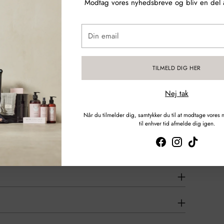
Modtag vores nyhedsbreve og bliv en del a
Din
email
TILMELD DIG HER
kter og tilbehør på ét praktisk sted med denne
Nej tak
gøringsartikler og nem at bære omkring. Denne
opmærksom på at kurven ikke er vandtæt. Mål: 37cm x
Når du tilmelder dig, samtykker du til at modtage vores
til enhver tid afmelde dig igen.