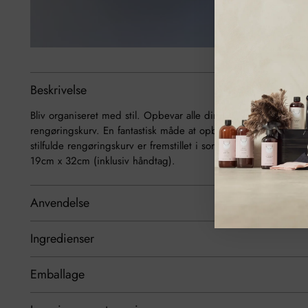
Beskrivelse
Bliv organiseret med stil. Opbevar alle dine rengørings produ
rengøringskurv. En fantastisk måde at opbevare alle dine ren
stilfulde rengøringskurv er fremstillet i sortmalet zink. Vær 
19cm x 32cm (inklusiv håndtag).
Anvendelse
Ingredienser
Emballage