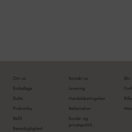
Om os
Kontakt os
Bliv
Emballage
Levering
For
Dufte
Handelsbetingelser
Bill
Probiotika
Reklamation
Mes
Refill
Kunde- og
privatspolitik
Bæredygtighed