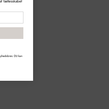
f fællesskabet
 nyhedsbrev. DU kan