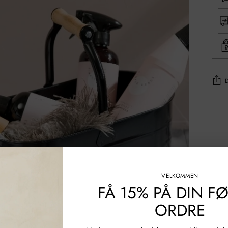
Tilføj
af
prod
til
din
indk
VELKOMMEN
FÅ 15% PÅ DIN F
ORDRE