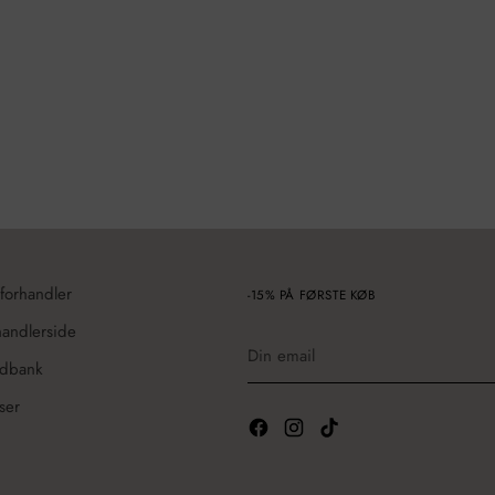
 forhandler
-15% PÅ FØRSTE KØB
handlerside
Din
email
edbank
ser