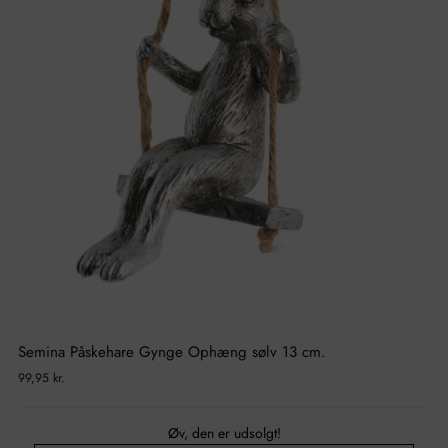
Semina Påskehare Gynge Ophæng sølv 13 cm.
Normal
99,95 kr.
pris
Øv, den er udsolgt!