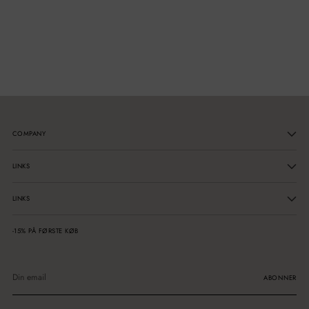
COMPANY
LINKS
LINKS
-15% PÅ FØRSTE KØB
Din
email
ABONNER