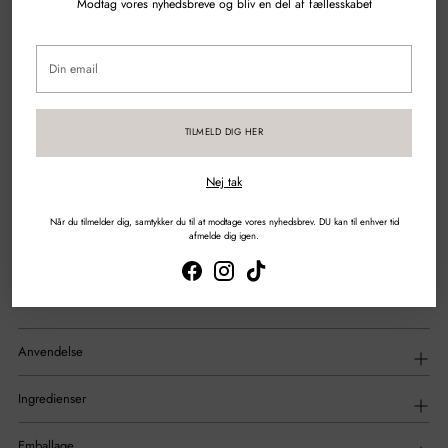
Modtag vores nyhedsbreve og bliv en del af fællesskabet
Spørgsmål?
Skriv til os
Din
email
Gratis fragt over 500 kr.
Sikker betaling med kort & mobilepay
TILMELD DIG HER
Nej tak
DEL
Når du tilmelder dig, samtykker du til at modtage vores nyhedsbrev. DU kan til enhver tid
afmelde dig igen.
Tilføjelse
af
Beskrivelse
produkt
til
din
indkøbskurv
Anvendelse
Ingredienser
Emballage