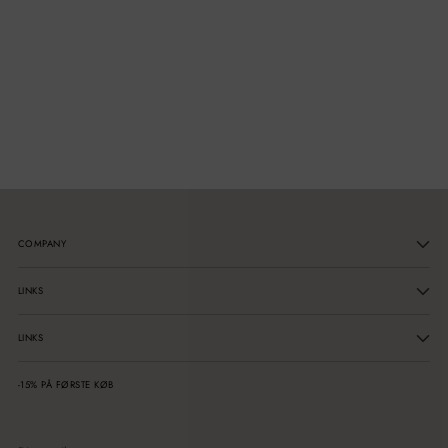
COMPANY
LINKS
LINKS
-15% PÅ FØRSTE KØB
Din