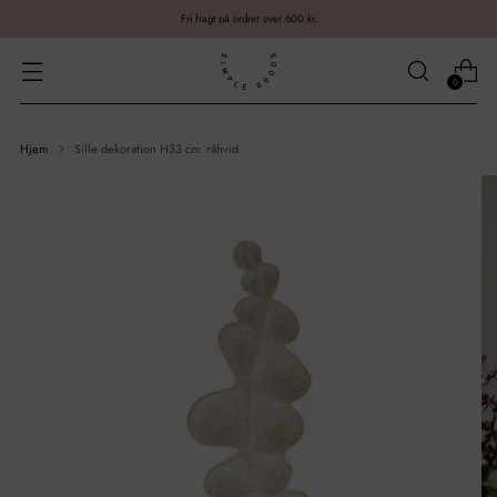
Fri fragt på ordrer over 600 kr.
0
Hjem
Sille dekoration H33 cm. råhvid