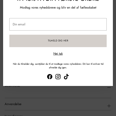
Modtag vores nyhedsbreve og bliv en del af fællesskabet
100% Genanvendt plastik
Din
Spørgsmål?
Skriv til os
email
Gratis fragt over 500 kr.
TILMELD DIG HER
Sikker betaling med kort & mobilepay
Nej tak
Når du tilmelder dig, samtykker du til at modtage vores nyhedsbrev. DU kan til enhver tid
DEL
afmelde dig igen.
Tilføjelse
af
Beskrivelse
produkt
til
din
indkøbskurv
Anvendelse