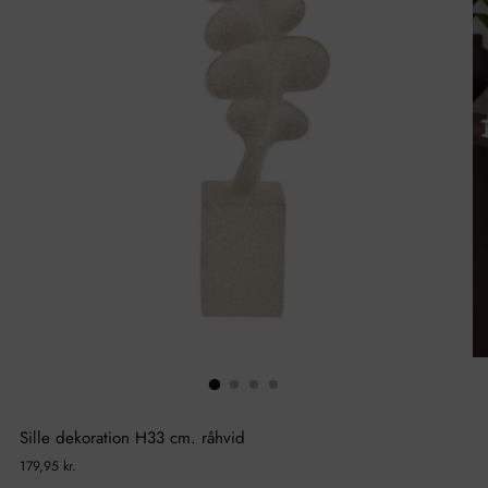
Sille dekoration H33 cm. råhvid
Normal
179,95 kr.
pris