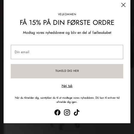
VELKOMMEN
FÅ 15% PÅ DIN FØRSTE ORDRE
Modtag vores nyhedsbreve og bliv en del af fællesskabet
Din
email
TILMELD DIG HER
Gaveidéer til dem du holder af
Nej tak
Find den perfekte gave til både hende og ham – naturligt, smukt og
gennemført.
Når du tilmelder dig, samtykker du til at modtage vores nyhedsbrev. DU kan til enhver tid
afmelde dig igen.