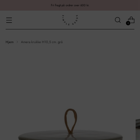
Fri fragt på ordrer over 600 kr.
0
Hjem
Amera krukke H10,5 cm. grå