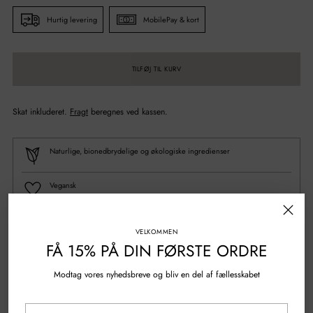
Hurtig levering
MobilePay & kort
TILFØJ TIL KURV
Skat inkluderet.
Fragt
beregnes ved kassen.
Naturlige, bionedbrydelige og økologiske ingredienser
Vegansk
100% Genanvendt plastik
VELKOMMEN
FÅ 15% PÅ DIN FØRSTE ORDRE
Spørgsmål?
Skriv til os
Modtag vores nyhedsbreve og bliv en del af fællesskabet
Gratis fragt over 500 kr.
Din