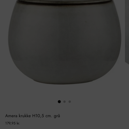
Amera krukke H10,5 cm. grå
Normal
179,95 kr.
pris