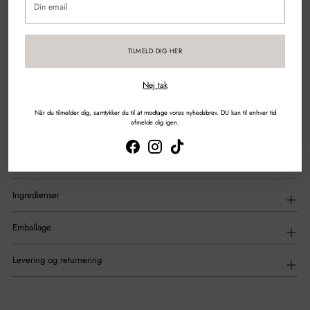
email
Sikker betaling med kort & mobilepay
TILMELD DIG HER
DEL
Nej tak
Tilføjelse
af
Beskrivelse
Når du tilmelder dig, samtykker du til at modtage vores nyhedsbrev. DU kan til enhver tid
produkt
afmelde dig igen.
til
din
indkøbskurv
Anvendelse
Ingredienser
Emballage
Levering og returnering