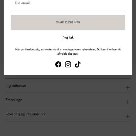
email
Sikker betaling med kort & mobilepay
TILMELD DIG HER
DEL
Nej tak
Tilføjelse
af
Beskrivelse
Når du tilmelder dig, samtykker du til at modtage vores nyhedsbrev. DU kan til enhver tid
produkt
afmelde dig igen.
til
din
indkøbskurv
Anvendelse
Ingredienser
Emballage
Levering og returnering