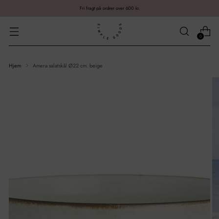
Fri fragt på ordrer over 600 kr.
0
Hjem
Amera salatskål Ø22 cm. beige