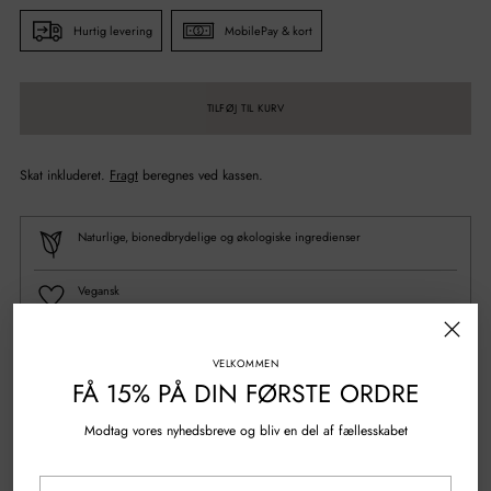
Hurtig levering
MobilePay & kort
TILFØJ TIL KURV
Skat inkluderet.
Fragt
beregnes ved kassen.
Naturlige, bionedbrydelige og økologiske ingredienser
Vegansk
100% Genanvendt plastik
VELKOMMEN
FÅ 15% PÅ DIN FØRSTE ORDRE
Spørgsmål?
Skriv til os
Modtag vores nyhedsbreve og bliv en del af fællesskabet
Gratis fragt over 500 kr.
Din