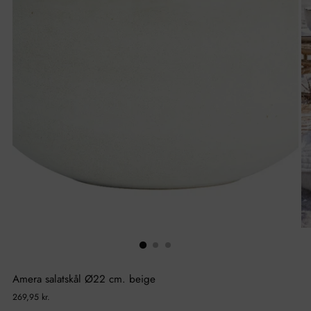
Amera salatskål Ø22 cm. beige
Normal
269,95 kr.
pris