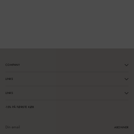
COMPANY
LINKS
LINKS
-15% PÅ FØRSTE KØB
Din
email
ABONNER