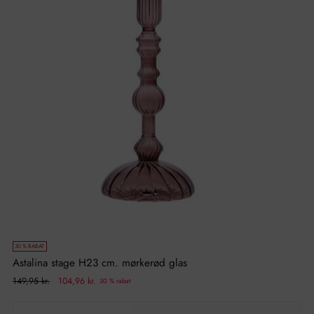
30 % RABAT
Astalina stage H23 cm. mørkerød glas
Normal
149,95 kr.
104,96 kr.
30 % rabat
pris