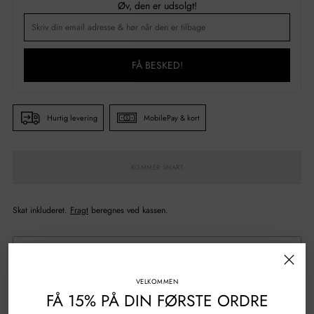
Øv, den er udsolgt!
FÅ BESKED!
Hurtig levering
MobilePay & kort
KOMMER SNART
Skat inkluderet.
Fragt
beregnes ved kassen.
Naturlige, bionedbrydelige og økologiske ingredienser
VELKOMMEN
Vegansk
FÅ 15% PÅ DIN FØRSTE ORDRE