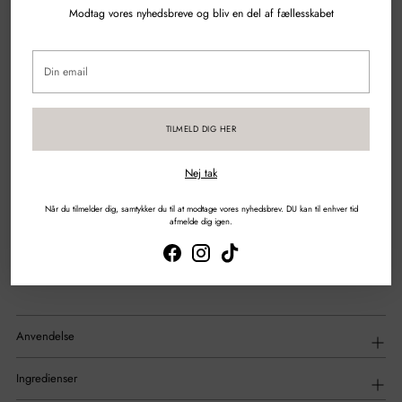
100% Genanvendt plastik
Modtag vores nyhedsbreve og bliv en del af fællesskabet
Spørgsmål?
Skriv til os
Din
email
Gratis fragt over 500 kr.
TILMELD DIG HER
Sikker betaling med kort & mobilepay
Nej tak
DEL
Når du tilmelder dig, samtykker du til at modtage vores nyhedsbrev. DU kan til enhver tid
afmelde dig igen.
Tilføjelse
af
Beskrivelse
produkt
til
din
indkøbskurv
Anvendelse
Ingredienser