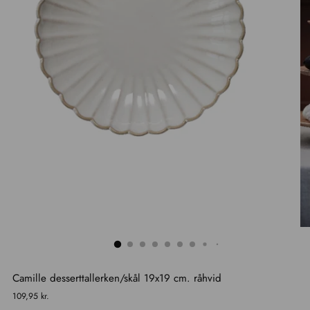
Camille desserttallerken/skål 19x19 cm. råhvid
Normal
109,95 kr.
pris