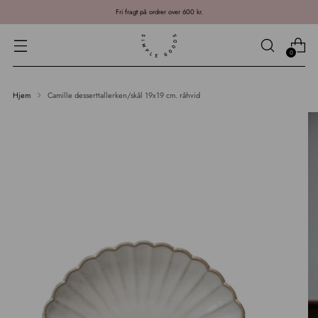
Fri fragt på ordrer over 600 kr.
0
Hjem
Camille desserttallerken/skål 19x19 cm. råhvid