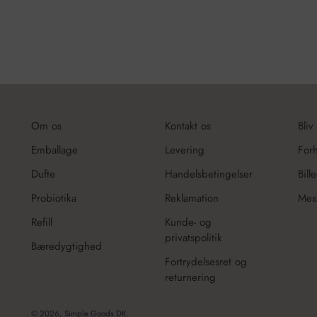
Om os
Kontakt os
Bliv
Emballage
Levering
For
Dufte
Handelsbetingelser
Bill
Probiotika
Reklamation
Mes
Refill
Kunde- og
privatspolitik
Bæredygtighed
Fortrydelsesret og
returnering
© 2026,
Simple Goods DK
.