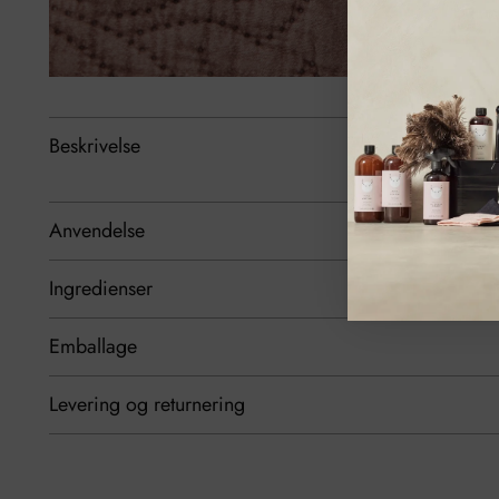
Beskrivelse
Anvendelse
Ingredienser
Emballage
Levering og returnering