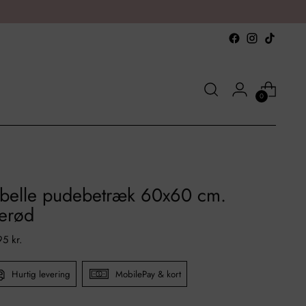
0
abelle pudebetræk 60x60 cm.
serød
al
95 kr.
Hurtig levering
MobilePay & kort