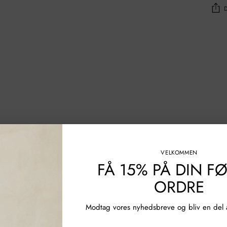
Tilføj
af
prod
til
din
indk
VELKOMMEN
FÅ 15% PÅ DIN F
ORDRE
Modtag vores nyhedsbreve og bliv en del a