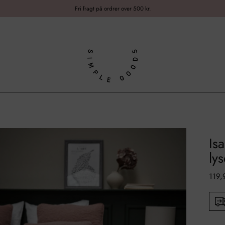
Fri fragt på ordrer over 500 kr.
Is
ly
Norm
119,
pris