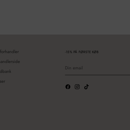
 forhandler
-15% PÅ FØRSTE KØB
handlerside
Din
email
edbank
ser