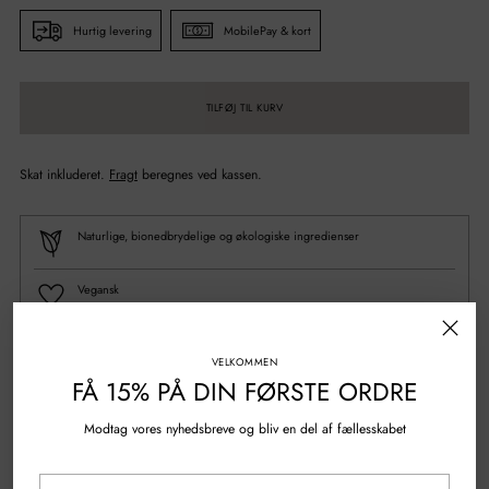
Hurtig levering
MobilePay & kort
TILFØJ TIL KURV
Skat inkluderet.
Fragt
beregnes ved kassen.
Naturlige, bionedbrydelige og økologiske ingredienser
Vegansk
100% Genanvendt plastik
VELKOMMEN
FÅ 15% PÅ DIN FØRSTE ORDRE
Spørgsmål?
Skriv til os
Modtag vores nyhedsbreve og bliv en del af fællesskabet
Gratis fragt over 500 kr.
Din