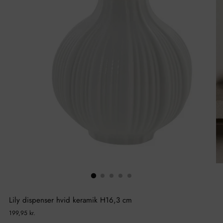
Lily dispenser hvid keramik H16,3 cm
Normal
199,95 kr.
pris