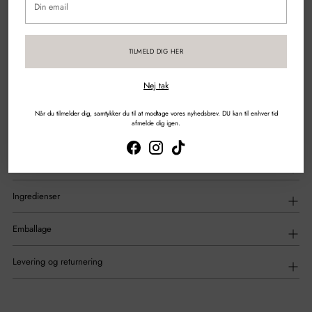
email
Sikker betaling med kort & mobilepay
TILMELD DIG HER
DEL
Nej tak
Tilføjelse
af
Beskrivelse
Når du tilmelder dig, samtykker du til at modtage vores nyhedsbrev. DU kan til enhver tid
produkt
afmelde dig igen.
til
din
indkøbskurv
Anvendelse
Ingredienser
Emballage
Levering og returnering