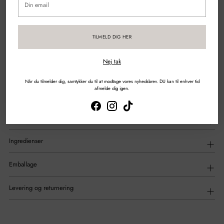
email
Sikker betaling med kort & mobilepay
TILMELD DIG HER
DEL
Nej tak
Tilføjelse
af
Beskrivelse
Når du tilmelder dig, samtykker du til at modtage vores nyhedsbrev. DU kan til enhver tid
produkt
afmelde dig igen.
til
din
indkøbskurv
Anvendelse
Ingredienser
Emballage
Levering og returnering