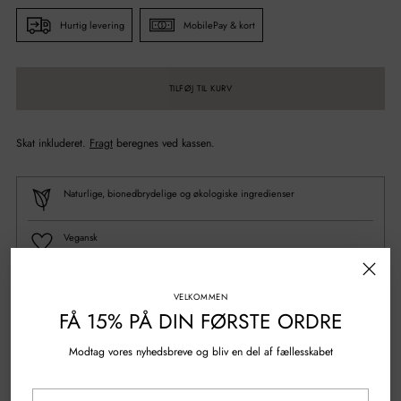
Hurtig levering
MobilePay & kort
TILFØJ TIL KURV
Skat inkluderet.
Fragt
beregnes ved kassen.
Naturlige, bionedbrydelige og økologiske ingredienser
Vegansk
100% Genanvendt plastik
VELKOMMEN
FÅ 15% PÅ DIN FØRSTE ORDRE
Spørgsmål?
Skriv til os
Modtag vores nyhedsbreve og bliv en del af fællesskabet
Gratis fragt over 500 kr.
Din