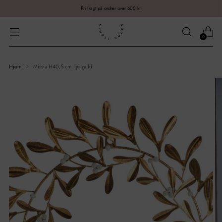
Fri fragt på ordrer over 600 kr.
0
Hjem
Missia H40,5 cm. lys guld