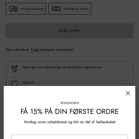
Hurtig levering
MobilePay & kort
TILFØJ TIL KURV
Skat inkluderet.
Fragt
beregnes ved kassen.
Naturlige, bionedbrydelige og økologiske ingredienser
Vegansk
100% Genanvendt plastik
VELKOMMEN
FÅ 15% PÅ DIN FØRSTE ORDRE
Spørgsmål?
Skriv til os
Modtag vores nyhedsbreve og bliv en del af fællesskabet
Gratis fragt over 500 kr.
Din