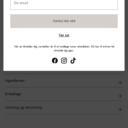
email
Sikker betaling med kort & mobilepay
TILMELD DIG HER
DEL
Nej tak
Tilføjelse
af
Beskrivelse
Når du tilmelder dig, samtykker du til at modtage vores nyhedsbrev. DU kan til enhver tid
produkt
afmelde dig igen.
til
din
indkøbskurv
Anvendelse
Ingredienser
Emballage
Levering og returnering