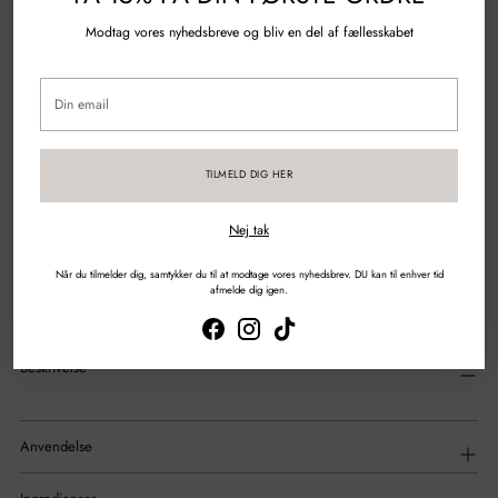
Modtag vores nyhedsbreve og bliv en del af fællesskabet
100% Genanvendt plastik
Din
Spørgsmål?
Skriv til os
email
Gratis fragt over 500 kr.
TILMELD DIG HER
Sikker betaling med kort & mobilepay
Nej tak
Når du tilmelder dig, samtykker du til at modtage vores nyhedsbrev. DU kan til enhver tid
DEL
afmelde dig igen.
Tilføjelse
af
Beskrivelse
produkt
til
din
indkøbskurv
Anvendelse