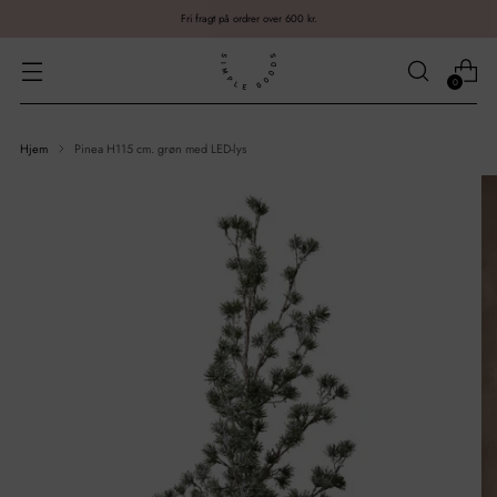
Fri fragt på ordrer over 600 kr.
0
Hjem
Pinea H115 cm. grøn med LED-lys