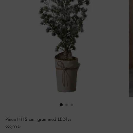
Pinea H115 cm. grøn med LED-lys
Normal
999,00 kr.
pris