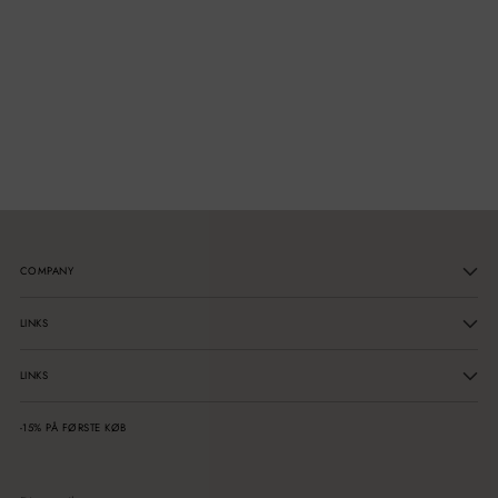
COMPANY
LINKS
LINKS
-15% PÅ FØRSTE KØB
Din