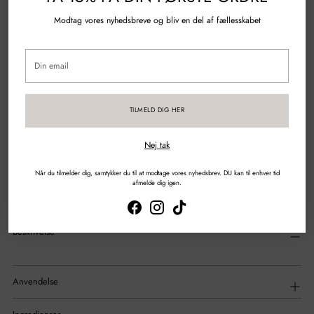
Modtag vores nyhedsbreve og bliv en del af fællesskabet
100% Genanvendt plastik
Din
Spørgsmål?
Skriv til os
email
Gratis fragt over 500 kr.
TILMELD DIG HER
Sikker betaling med kort & mobilepay
Nej tak
Når du tilmelder dig, samtykker du til at modtage vores nyhedsbrev. DU kan til enhver tid
DEL
afmelde dig igen.
Tilføjelse
af
Beskrivelse
produkt
til
din
indkøbskurv
Anvendelse