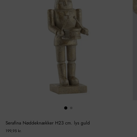
Serafina Nøddeknækker H23 cm. lys guld
Normal
199,95 kr.
pris