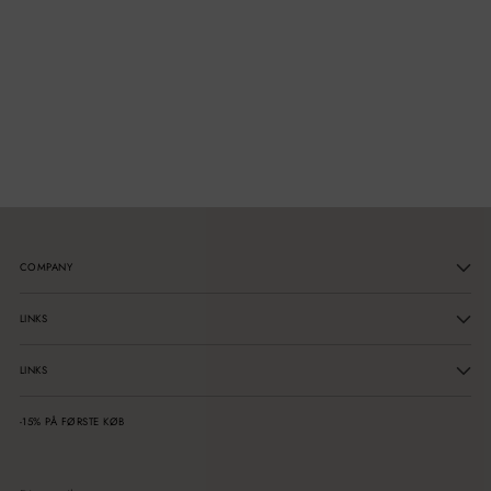
COMPANY
LINKS
LINKS
-15% PÅ FØRSTE KØB
Din