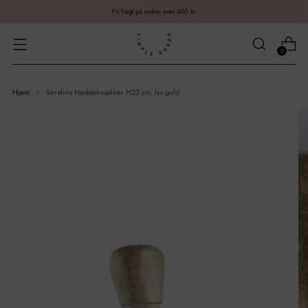
Fri fragt på ordrer over 600 kr.
0
Hjem
Serafina Nøddeknækker H23 cm. lys guld